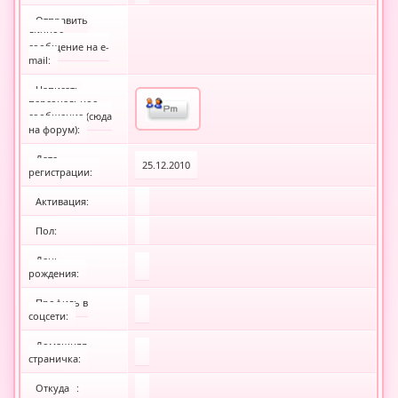
Отправить
личное
сообщение на e-
mail:
Написать
персональное
сообщение (сюда
на форум):
Дата
25.12.2010
регистрации:
Активация:
Пол:
День
рождения:
Профиль в
соцсети:
Домашняя
страничка:
Откуда
: