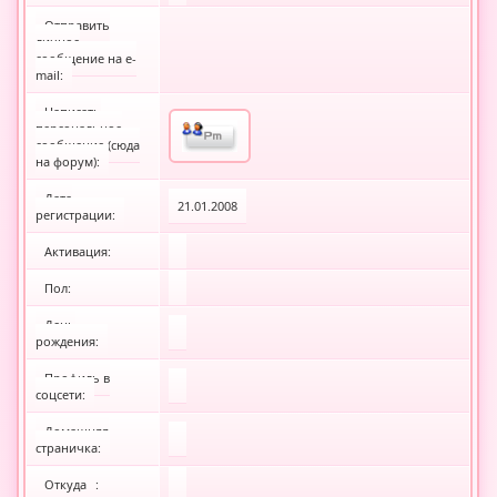
Отправить
личное
сообщение на e-
mail:
Написать
персональное
сообщение (сюда
на форум):
Дата
21.01.2008
регистрации:
Активация:
Пол:
День
рождения:
Профиль в
соцсети:
Домашняя
страничка:
Откуда
: