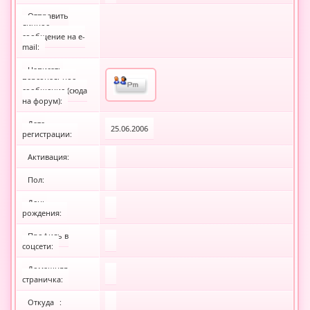
Отправить
личное
сообщение на e-
mail:
Написать
персональное
сообщение (сюда
на форум):
Дата
25.06.2006
регистрации:
Активация:
Пол:
День
рождения:
Профиль в
соцсети:
Домашняя
страничка:
Откуда
: