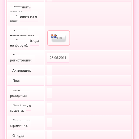
Отправить
личное
сообщение на e-
mail:
Написать
персональное
сообщение (сюда
на форум):
Дата
25.06.2011
регистрации:
Активация:
Пол:
День
рождения:
Профиль в
соцсети:
Домашняя
страничка:
Откуда
: